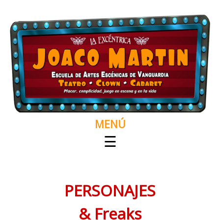
MENÚ
☰
PERSONAJES & Freaks
PERSONAJES
& Freaks